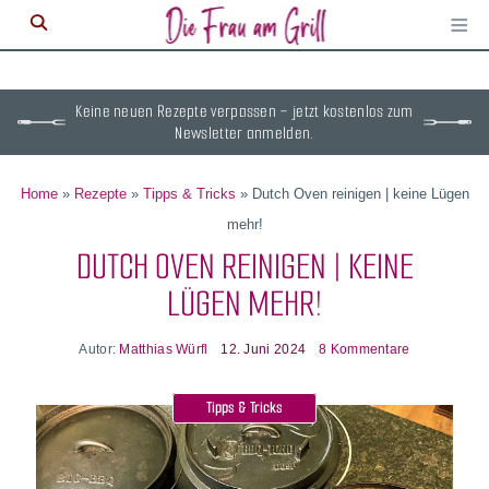
≡
M
ö
Keine neuen Rezepte verpassen – jetzt kostenlos zum
Newsletter anmelden.
Home
»
Rezepte
»
Tipps & Tricks
»
Dutch Oven reinigen | keine Lügen
mehr!
DUTCH OVEN REINIGEN | KEINE
LÜGEN MEHR!
Autor:
Matthias Würfl
12. Juni 2024
8 Kommentare
Tipps & Tricks