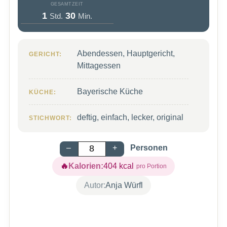
GESAMTZEIT
Stunde
Minuten
1
30
Std.
Min.
Abendessen, Hauptgericht,
GERICHT:
Mittagessen
Bayerische Küche
KÜCHE:
deftig, einfach, lecker, original
STICHWORT:
–
+
Personen
Kalorien:
404
kcal
Autor:
Anja Würfl