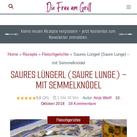
≡
M
ö
Keine neuen Rezepte verpassen – jetzt kostenlos zum
Newsletter anmelden.
Home
»
Rezepte
»
Fleischgerichte
»
Saures Lüngerl (Saure Lunge) –
mit Semmelknödel
SAURES LÜNGERL (SAURE LUNGE) –
MIT SEMMELKNÖDEL
Autor:
Anja Würfl
10.
5,0
(20)
1 Std 30 Min
Oktober 2018
38 Kommentare
Fleischgerichte