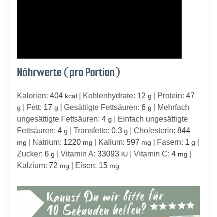
Nährwerte (pro Portion)
Kalorien:
404
|
Kohlenhydrate:
12
|
Protein:
47
kcal
g
|
Fett:
17
|
Gesättigte Fettsäuren:
6
|
Mehrfach
g
g
g
ungesättigte Fettsäuren:
4
|
Einfach ungesättigte
g
Fettsäuren:
4
|
Transfette:
0.3
|
Cholesterin:
844
g
g
|
Natrium:
1220
|
Kalium:
597
|
Fasern:
1
|
mg
mg
mg
g
Zucker:
6
|
Vitamin A:
33093
|
Vitamin C:
4
|
g
IU
mg
Kalzium:
72
|
Eisen:
15
mg
mg