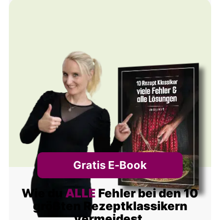
Alternative:
Gratis E‑Book
Wie du
ALLE
Fehler bei den 10
größten Rezeptklassikern
vermeidest.