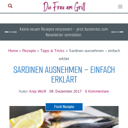
≡
M
ö
Keine neuen Rezepte verpassen – jetzt kostenlos zum
Newsletter anmelden.
Home
»
Rezepte
»
Tipps & Tricks
»
Sardinen ausnehmen – einfach
erklärt
SARDINEN AUSNEHMEN – EINFACH
ERKLÄRT
Autor:
Anja Würfl
09. Dezember 2017
6 Kommentare
Fisch Rezepte