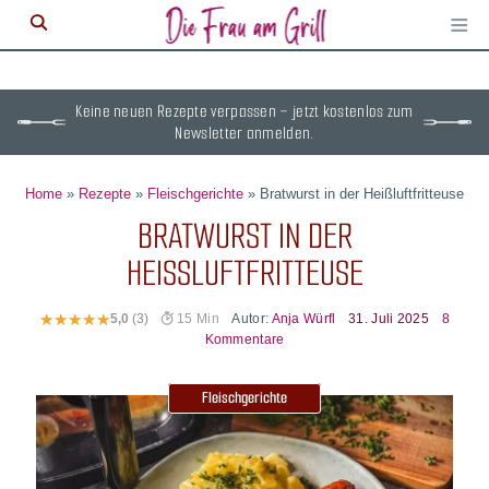
≡
M
ö
Keine neuen Rezepte verpassen – jetzt kostenlos zum
Newsletter anmelden.
Home
»
Rezepte
»
Fleischgerichte
»
Bratwurst in der Heißluftfritteuse
BRATWURST IN DER
HEISSLUFTFRITTEUSE
Autor:
Anja Würfl
31. Juli 2025
8
5,0
(3)
15 Min
Kommentare
Fleischgerichte