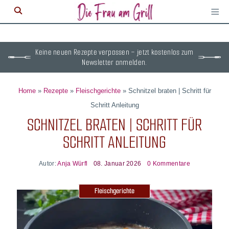
≡
M
ö
Keine neuen Rezepte verpassen – jetzt kostenlos zum
Newsletter anmelden.
Home
»
Rezepte
»
Fleischgerichte
»
Schnitzel braten | Schritt für
Schritt Anleitung
SCHNITZEL BRATEN | SCHRITT FÜR
SCHRITT ANLEITUNG
Autor:
Anja Würfl
08. Januar 2026
0 Kommentare
Fleischgerichte