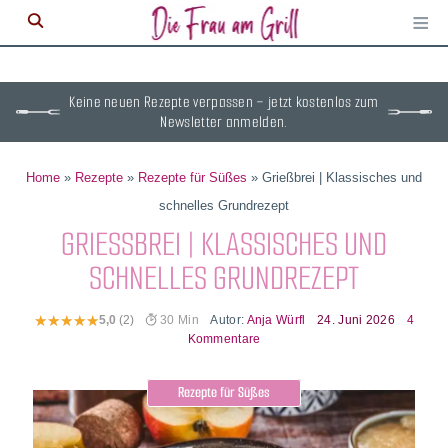
≡
M
ö
Keine neuen Rezepte verpassen – jetzt kostenlos zum
Newsletter anmelden.
Home
»
Rezepte
»
Rezepte für Süßes
»
Grießbrei | Klassisches und
schnelles Grundrezept
GRIESSBREI | KLASSISCHES UND S
CHNELLES GRUNDREZEPT
Autor:
Anja Würfl
24. Juni 2026
4
5,0
(2)
30 Min
Kommentare
Rezepte für Süßes