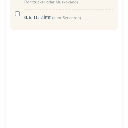
Rohrzucker oder Muskovado)
0,5
TL
Zimt
(zum Servieren)