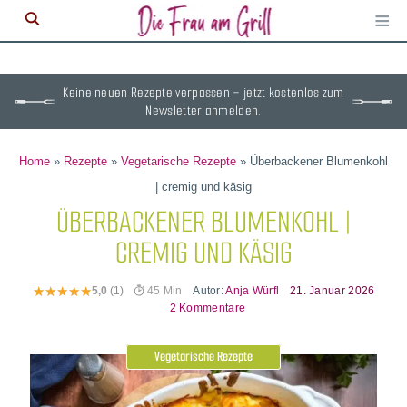
≡
M
ö
Keine neuen Rezepte verpassen – jetzt kostenlos zum
Newsletter anmelden.
Home
»
Rezepte
»
Vegetarische Rezepte
»
Überbackener Blumenkohl
| cremig und käsig
ÜBERBACKENER BLUMENKOHL |
CREMIG UND KÄSIG
Autor:
Anja Würfl
21. Januar 2026
5,0
(1)
45 Min
2 Kommentare
Vegetarische Rezepte