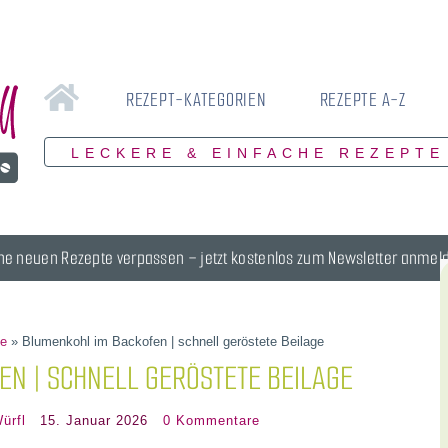
REZEPT-KATEGORIEN
REZEPTE A-Z
LECKERE & EINFACHE REZEPTE
ne neuen Rezepte verpassen – jetzt kostenlos zum Newsletter anmel
te
»
Blumenkohl im Backofen | schnell geröstete Beilage
N | SCHNELL GERÖSTETE BEILAGE
ürfl
15. Januar 2026
0 Kommentare