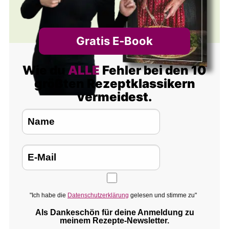
Gratis E‑Book
Wie du
ALLE
Fehler bei den 10
größten Rezeptklassikern
vermeidest.
"Ich habe die
Datenschutzerklärung
gelesen und stimme zu"
Als Dankeschön für deine Anmeldung zu
meinem Rezepte‑Newsletter.