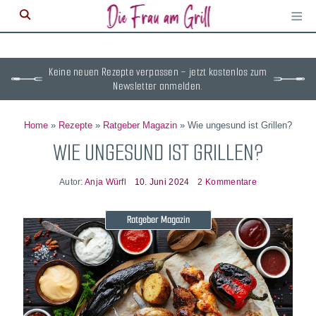
≡
M
ö
Keine neuen Rezepte verpassen – jetzt kostenlos zum
Newsletter anmelden.
Home
»
Rezepte
»
Ratgeber Magazin
»
Wie ungesund ist Grillen?
WIE UNGESUND IST GRILLEN?
Autor:
Anja Würfl
10. Juni 2024
2 Kommentare
Ratgeber Magazin