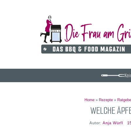
Kei
Home
»
Rezepte
»
Ratgebe
WELCHE ÄPF
Autor:
Anja Würfl
1