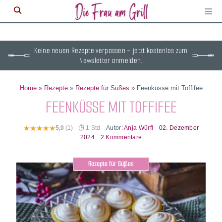
≡
M
ö
Keine neuen Rezepte verpassen – jetzt kostenlos zum
Newsletter anmelden.
Home
»
Rezepte
»
Rezepte für Süßes
»
Feenküsse mit Toffifee
FEENKÜSSE MIT TOFFIFEE
Autor:
Anja Würfl
02. Dezember
5,0
(1)
1 Std
2024
2 Kommentare
Rezepte für Süßes