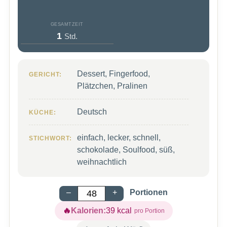
GESAMTZEIT
Stunde
1
Std.
Dessert, Fingerfood,
GERICHT:
Plätzchen, Pralinen
Deutsch
KÜCHE:
einfach, lecker, schnell,
STICHWORT:
schokolade, Soulfood, süß,
weihnachtlich
–
+
Portionen
Kalorien:
39
kcal