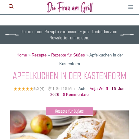
≡
M
ö
Keine neuen Rezepte verpassen – jetzt kostenlos zum
Newsletter anmelden.
Home
»
Rezepte
»
Rezepte für Süßes
»
Apfelkuchen in der
Kastenform
APFELKUCHEN IN DER KASTENFORM
Autor:
Anja Würfl
15. Juni
5,0
(4)
1 Std 15 Min
2026
8 Kommentare
Rezepte für Süßes