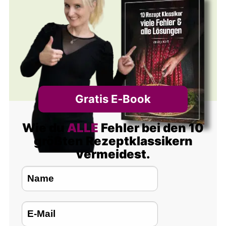
Gratis E‑Book
Wie du
ALLE
Fehler bei den 10
größten Rezeptklassikern
vermeidest.