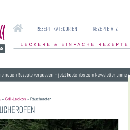
REZEPT-KATEGORIEN
REZEPTE A-Z
LECKERE & EINFACHE REZEPTE
ne neuen Rezepte verpassen – jetzt kostenlos zum Newsletter anmel
a
»
Grill-Lexikon
»
Räucherofen
UCHEROFEN