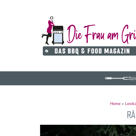
Kei
Home
»
Lexik
RÄ