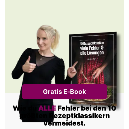
Gratis E‑Book
Wie du
ALLE
Fehler bei den 10
größten Rezeptklassikern
vermeidest.