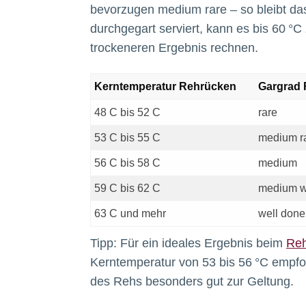
bevorzugen medium rare – so bleibt das
durchgegart serviert, kann es bis 60 °
trockeneren Ergebnis rechnen.
Kerntemperatur Rehrücken
Gargrad
48 C bis 52 C
rare
53 C bis 55 C
medium r
56 C bis 58 C
medium
59 C bis 62 C
medium w
63 C und mehr
well done
Tipp: Für ein ideales Ergebnis beim
Reh
Kerntemperatur von 53 bis 56 °C empfoh
des Rehs besonders gut zur Geltung.