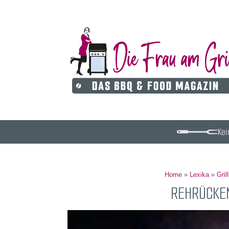
Kei
Home
»
Lexika
»
Gril
REHRÜCKE