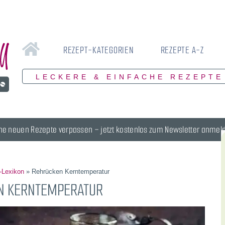
REZEPT-KATEGORIEN
REZEPTE A-Z
LECKERE & EINFACHE REZEPTE
ne neuen Rezepte verpassen – jetzt kostenlos zum Newsletter anmel
l-Lexikon
»
Rehrücken Kerntemperatur
N KERNTEMPERATUR