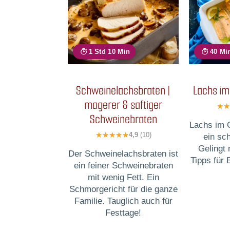
1 Std 10 Min
40 Mi
Schweinelachsbraten |
Lachs im
magerer & saftiger
Schweinebraten
Lachs im O
4,9
(10)
ein sc
Gelingt 
Der Schweinelachsbraten ist
Tipps für 
ein feiner Schweinebraten
mit wenig Fett. Ein
Schmorgericht für die ganze
Familie. Tauglich auch für
Festtage!