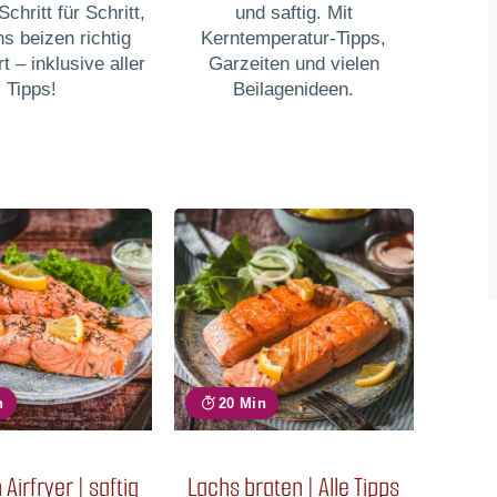
Schritt für Schritt,
und saftig. Mit
s beizen richtig
Kerntemperatur-Tipps,
rt – inklusive aller
Garzeiten und vielen
Tipps!
Beilagenideen.
n
20 Min
Airfryer | saftig
Lachs braten | Alle Tipps