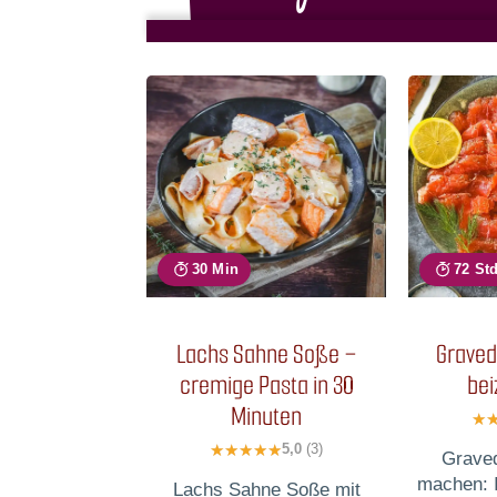
30 Min
72 St
Lachs Sahne Soße –
Graved
cremige Pasta in 30
bei
Minuten
5,0
(3)
Graved
machen: 
Lachs Sahne Soße mit