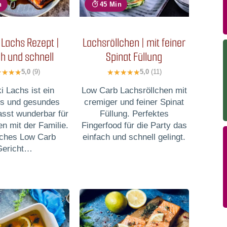
n
45 Min
i Lachs Rezept |
Lachsröllchen | mit feiner
h und schnell
Spinat Füllung
5,0
(9)
5,0
(11)
i Lachs ist ein
Low Carb Lachsröllchen mit
es und gesundes
cremiger und feiner Spinat
asst wunderbar für
Füllung. Perfektes
n mit der Familie.
Fingerfood für die Party das
sches Low Carb
einfach und schnell gelingt.
Gericht…