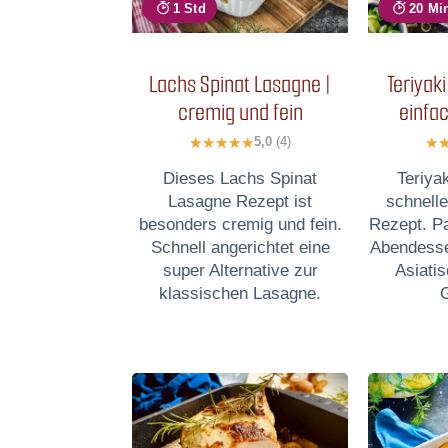
1 Std
20 Mi
Lachs Spinat Lasagne |
Teriyak
cremig und fein
einfac
5,0
(4)
Dieses Lachs Spinat
Teriyak
Lasagne Rezept ist
schnell
besonders cremig und fein.
Rezept. P
Schnell angerichtet eine
Abendesse
super Alternative zur
Asiati
klassischen Lasagne.