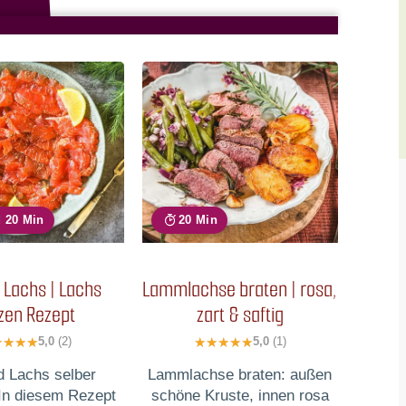
d 20 Min
20 Min
 Lachs | Lachs
Lammlachse braten | rosa,
zen Rezept
zart & saftig
5,0
(2)
5,0
(1)
 Lachs selber
Lammlachse braten: außen
In diesem Rezept
schöne Kruste, innen rosa